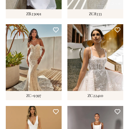
ZB23091
ZC8333
ZC-9397
ZC22410