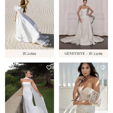
ZC22692
GENEVIEVE – ZC23269