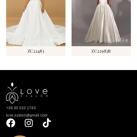
ZC22483
ZC22983B
+36 30 010 1740
love.szalon@gmail.com