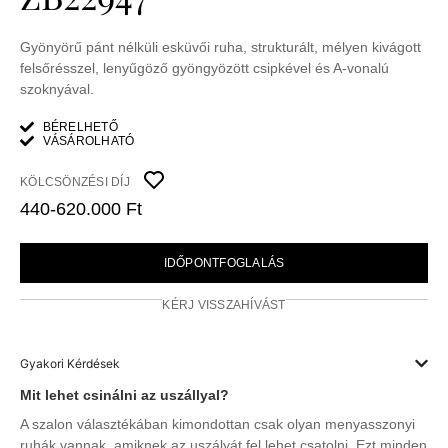
Gyönyörű pánt nélküli esküvői ruha, strukturált, mélyen kivágott
felsőrésszel, lenyűgöző gyöngyözött csipkével és A-vonalú
szoknyával.
BÉRELHETŐ
VÁSÁROLHATÓ
KÖLCSÖNZÉSI DÍJ
440-620.000 Ft
IDŐPONTFOGLALÁS
KÉRJ VISSZAHÍVÁST
Gyakori Kérdések
Mit lehet csinálni az uszállyal?
A szalon választékában kimondottan csak olyan menyasszonyi
ruhák vannak, amiknek az uszályát fel lehet csatolni. Ezt minden