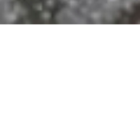
Bestsellerek
LIBRA
FELICITY