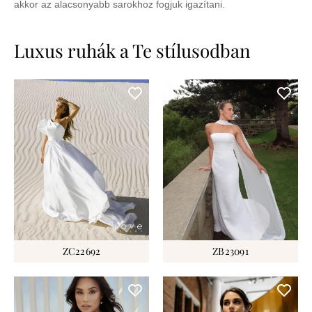
akkor az alacsonyabb sarokhoz fogjuk igazítani.
Luxus ruhák a Te stílusodban
ZC22692
ZB23091