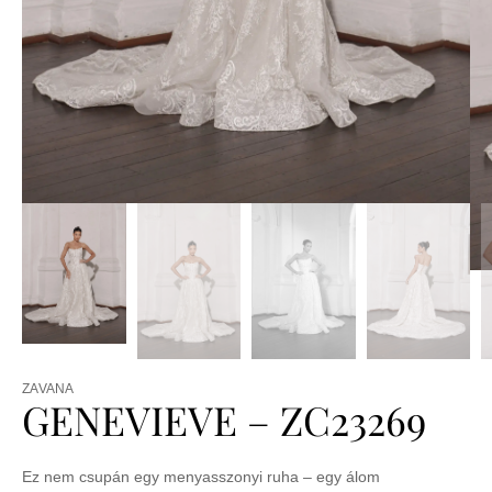
ZAVANA
GENEVIEVE – ZC23269
Ez nem csupán egy menyasszonyi ruha – egy álom