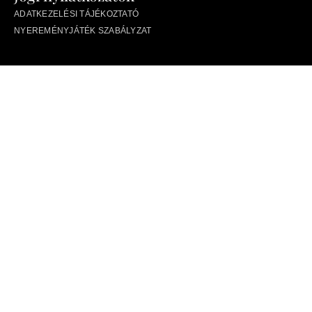
ADATKEZELÉSI TÁJÉKOZTATÓ
NYEREMÉNYJÁTÉK SZABÁLYZAT