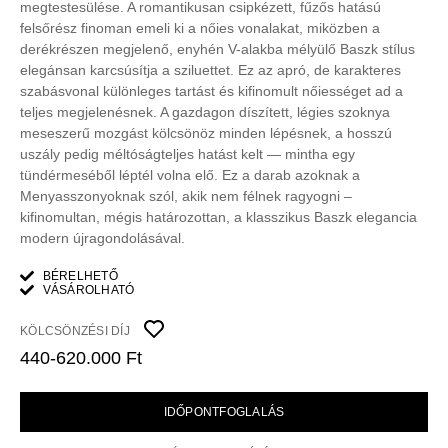
megtestesülése. A romantikusan csipkézett, fűzős hatású
felsőrész finoman emeli ki a nőies vonalakat, miközben a
derékrészen megjelenő, enyhén V-alakba mélyülő Baszk stílus
elegánsan karcsúsítja a sziluettet. Ez az apró, de karakteres
szabásvonal különleges tartást és kifinomult nőiességet ad a
teljes megjelenésnek. A gazdagon díszített, légies szoknya
meseszerű mozgást kölcsönöz minden lépésnek, a hosszú
uszály pedig méltóságteljes hatást kelt — mintha egy
tündérmeséből léptél volna elő. Ez a darab azoknak a
Menyasszonyoknak szól, akik nem félnek ragyogni –
kifinomultan, mégis határozottan, a klasszikus Baszk elegancia
modern újragondolásával.
BÉRELHETŐ
VÁSÁROLHATÓ
KÖLCSÖNZÉSI DÍJ
440-620.000 Ft
IDŐPONTFOGLALÁS