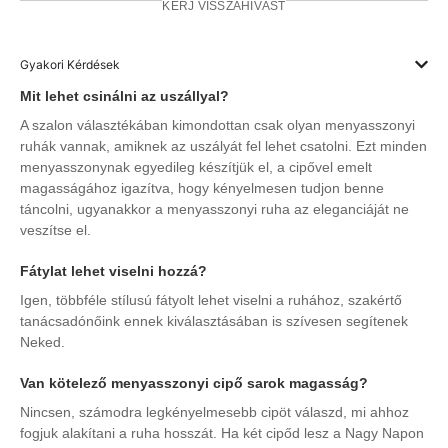
KÉRJ VISSZAHÍVÁST
Gyakori Kérdések
Mit lehet csinálni az uszállyal?
A szalon választékában kimondottan csak olyan menyasszonyi
ruhák vannak, amiknek az uszályát fel lehet csatolni. Ezt minden
menyasszonynak egyedileg készítjük el, a cipővel emelt
magasságához igazítva, hogy kényelmesen tudjon benne
táncolni, ugyanakkor a menyasszonyi ruha az eleganciáját ne
veszítse el.
Fátylat lehet viselni hozzá?
Igen, többféle stílusú fátyolt lehet viselni a ruhához, szakértő
tanácsadónőink ennek kiválasztásában is szívesen segítenek
Neked.
Van kötelező menyasszonyi cipő sarok magasság?
Nincsen, számodra legkényelmesebb cipöt válaszd, mi ahhoz
fogjuk alakítani a ruha hosszát. Ha két cipőd lesz a Nagy Napon