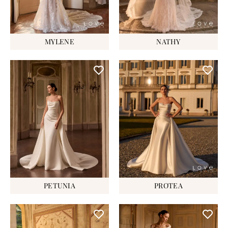
MYLENE
NATHY
PETUNIA
PROTEA