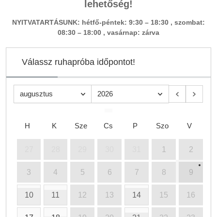
lehetőség!
NYITVATARTÁSUNK: hétfő-péntek: 9:30 – 18:30 ,
szombat:
08:30 – 18:00 ,
vasárnap: zárva
Válassz ruhapróba időpontot!
augusztus
2026
H
K
Sze
Cs
P
Szo
V
27
28
29
30
31
1
2
3
4
5
6
7
8
9
10
11
12
13
14
15
16