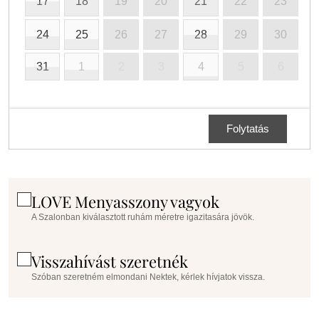
17
18
19
20
21
22
23
24
25
26
27
28
29
30
31
1
2
3
4
5
6
Folytatás
LOVE Menyasszony vagyok
A Szalonban kiválasztott ruhám méretre igazitasára jövök.
Visszahívást szeretnék
Szóban szeretném elmondani Nektek, kérlek hívjatok vissza.