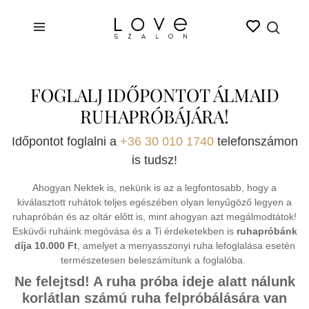
FOGLALJ IDŐPONTOT ÁLMAID
RUHAPRÓBÁJÁRA!
Időpontot foglalni a
+36 30 010 1740
telefonszámon
is tudsz!
Ahogyan Nektek is, nekünk is az a legfontosabb, hogy a
kiválasztott ruhátok teljes egészében olyan lenyűgöző legyen a
ruhapróbán és az oltár előtt is, mint ahogyan azt megálmodtátok!
Esküvői ruháink megóvása és a Ti érdeketekben is
ruhapróbánk
díja 10.000 Ft
, amelyet a menyasszonyi ruha lefoglalása esetén
természetesen beleszámítunk a foglalóba.
Ne felejtsd! A ruha próba ideje alatt nálunk
korlátlan számú ruha felpróbálására van