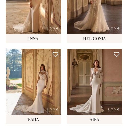
INNA
HELICONIA
KAIJA
AIRA