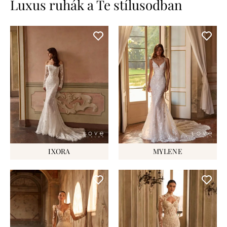
Luxus ruhák a Te stílusodban
IXORA
MYLENE