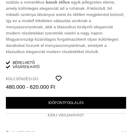
szabás a romantikus
baszk stílus
egyik jellegzetes eleme,
amely különleges eleganciát ad a ruhának. A letisztult, bő
mikádó szoknya látványos esést és időtlen megjelenést biztosít,
így ez a modell tökéletes választás azoknak a
menyasszonyoknak, akik a klasszikus királynői eleganciát
modern részletekkel szeretnék viselni a nagy napon.
Magyarországi kizárólagos forgalmazóként olyan különleges
darabokat hozunk el menyasszonyainknak, amelyek a
klasszikus eleganciát modern részletekkel ötvözik.
BÉRELHETŐ
VÁSÁROLHATÓ
KÖLCSÖNZÉSI DÍJ
480.000 - 620.000 Ft
IDŐPONTFOGLALÁS
KÉRJ VISSZAHÍVÁST