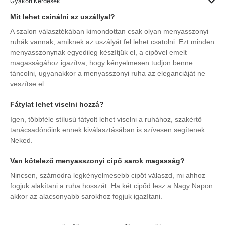
Gyakori Kérdések
Mit lehet csinálni az uszállyal?
A szalon választékában kimondottan csak olyan menyasszonyi
ruhák vannak, amiknek az uszályát fel lehet csatolni. Ezt minden
menyasszonynak egyedileg készítjük el, a cipővel emelt
magasságához igazítva, hogy kényelmesen tudjon benne
táncolni, ugyanakkor a menyasszonyi ruha az eleganciáját ne
veszítse el.
Fátylat lehet viselni hozzá?
Igen, többféle stílusú fátyolt lehet viselni a ruhához, szakértő
tanácsadónőink ennek kiválasztásában is szívesen segítenek
Neked.
Van kötelező menyasszonyi cipő sarok magasság?
Nincsen, számodra legkényelmesebb cipöt válaszd, mi ahhoz
fogjuk alakítani a ruha hosszát. Ha két cipőd lesz a Nagy Napon
akkor az alacsonyabb sarokhoz fogjuk igazítani.