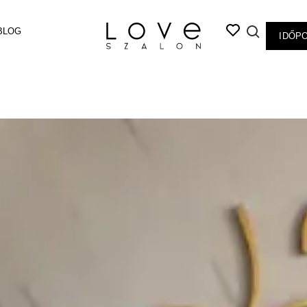
BLOG
IDŐP