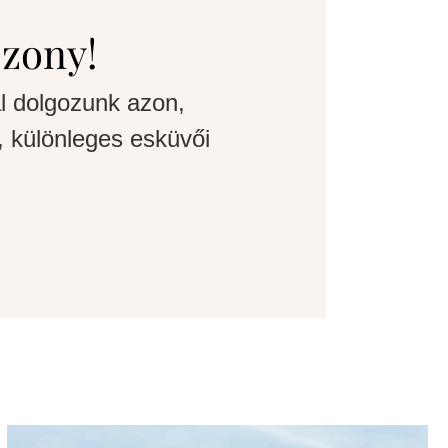
szony!
l dolgozunk azon,
 különleges esküvői