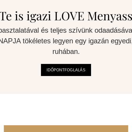
Te is igazi LOVE Menyas
pasztalatával és teljes szívünk odaadásáva
APJA tökéletes legyen egy igazán egyedi,
ruhában.
IDŐPONTFOGLALÁS