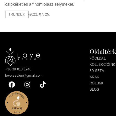
csipkéket és a finom olasz selymeket.
TRENDEK
2022. 07. 25.
Oldaltér
FŐOLDAL
KOLLEKCIÓINK
+36 30 010 1740
3D SÉTA
love.szalon@gmail.com
ÁRAK
RÓLUNK
BLOG