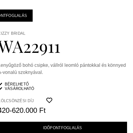
ONTFOGLALÁS
CIZZY BRIDAL
WA22911
Lenyűgöző bohó csipke, vállról leomló pántokkal és könnyed
A-vonalú szoknyával.
BÉRELHETŐ
VÁSÁROLHATÓ
KÖLCSÖNZÉSI DÍJ
420-620.000 Ft
IDŐPONTFOGLALÁS