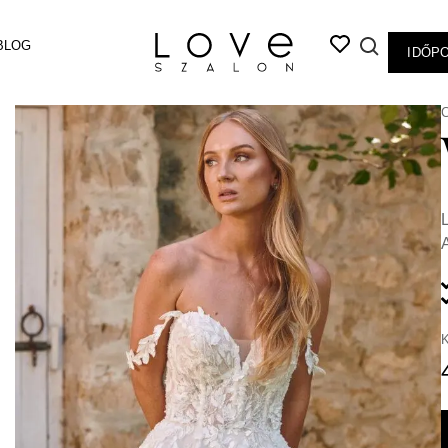
BLOG
IDŐP