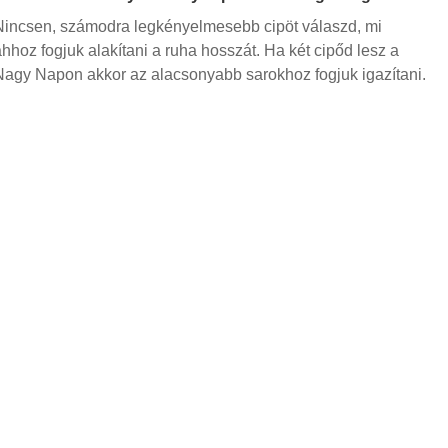
Nincsen, számodra legkényelmesebb cipöt válaszd, mi
ahhoz fogjuk alakítani a ruha hosszát. Ha két cipőd lesz a
Nagy Napon akkor az alacsonyabb sarokhoz fogjuk igazítani.