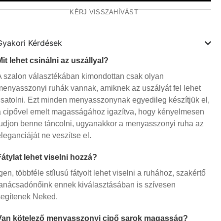
KÉRJ VISSZAHÍVÁST
Gyakori Kérdések
Mit lehet csinálni az uszállyal?
A szalon választékában kimondottan csak olyan
menyasszonyi ruhák vannak, amiknek az uszályát fel lehet
csatolni. Ezt minden menyasszonynak egyedileg készítjük el,
a cipővel emelt magasságához igazítva, hogy kényelmesen
tudjon benne táncolni, ugyanakkor a menyasszonyi ruha az
eleganciáját ne veszítse el.
Fátylat lehet viselni hozzá?
gen, többféle stílusú fátyolt lehet viselni a ruhához, szakértő
tanácsadónőink ennek kiválasztásában is szívesen
segítenek Neked.
Van kötelező menyasszonyi cipő sarok magasság?