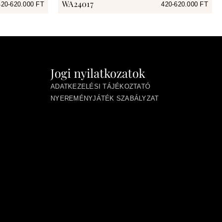
WA24017
420-620.000 FT
420-620.000 FT
Jogi nyilatkozatok
ADATKEZELÉSI TÁJÉKOZTATÓ
NYEREMÉNYJÁTÉK SZABÁLYZAT