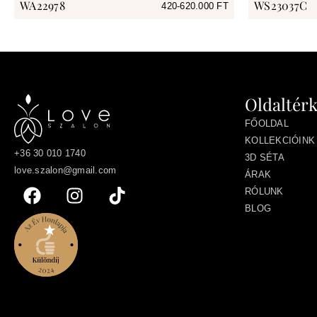
WA22978
WS23037C
420-620.000 FT
Oldaltér
FŐOLDAL
KOLLEKCIÓINK
+36 30 010 1740
3D SÉTA
love.szalon@gmail.com
ÁRAK
RÓLUNK
BLOG