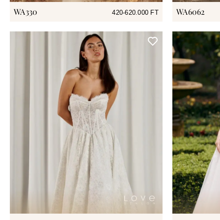
WA330
WA6062
420-620.000 FT