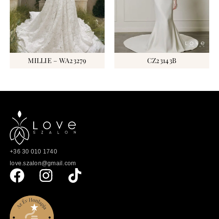
MILLIE – WA23279
CZ23143B
+36 30 010 1740
love.szalon@gmail.com