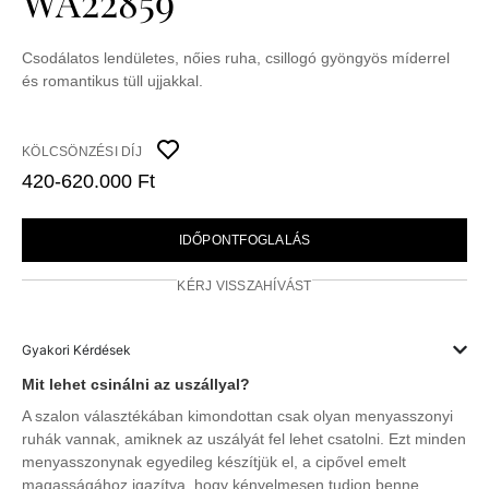
WA22859
Csodálatos lendületes, nőies ruha, csillogó gyöngyös míderrel
és romantikus tüll ujjakkal.
KÖLCSÖNZÉSI DÍJ
420-620.000 Ft
IDŐPONTFOGLALÁS
KÉRJ VISSZAHÍVÁST
Gyakori Kérdések
Mit lehet csinálni az uszállyal?
A szalon választékában kimondottan csak olyan menyasszonyi
ruhák vannak, amiknek az uszályát fel lehet csatolni. Ezt minden
menyasszonynak egyedileg készítjük el, a cipővel emelt
magasságához igazítva, hogy kényelmesen tudjon benne