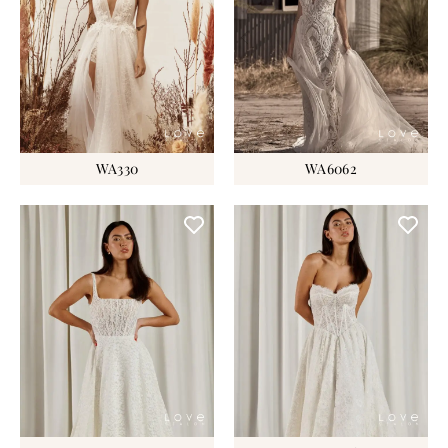
WA330
WA6062