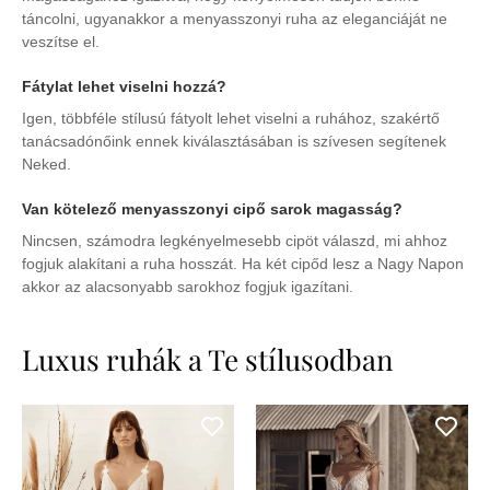
táncolni, ugyanakkor a menyasszonyi ruha az eleganciáját ne
veszítse el.
Fátylat lehet viselni hozzá?
Igen, többféle stílusú fátyolt lehet viselni a ruhához, szakértő
tanácsadónőink ennek kiválasztásában is szívesen segítenek
Neked.
Van kötelező menyasszonyi cipő sarok magasság?
Nincsen, számodra legkényelmesebb cipöt válaszd, mi ahhoz
fogjuk alakítani a ruha hosszát. Ha két cipőd lesz a Nagy Napon
akkor az alacsonyabb sarokhoz fogjuk igazítani.
Luxus ruhák a Te stílusodban