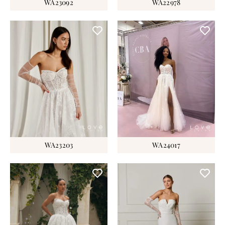
WA23092
WA22978
WA23203
WA24017