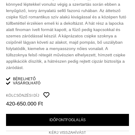
könnyed léptekkel vonulsz végig a szertartás során ebben a
lenyűgöző, ivory árnyalatú sellő fazonú ruhában. Az áttetsző
csipke fűző romantikus szív alakú kivágással és a középen futó
tüllbetéttel érzékien emeli ki a dekoltázst. A hát rész a lapocka
alatt finoman ívelt formát kapott, a fűző pedig kapcsokkal és
szemes záródással készül. A káprázatos csipke szoknya a
csípőnél lágyan követi az alakot, majd pompás, bő uszályban
folytatódik, kiemelve a menyasszony nőies vonalait. A
tüllszoknya felső rétegét művészien elhelyezett, hímzett csipke
applikációk díszítik, a hátrészen pedig rejtett cipzár biztosítja a
záródást.
BÉRELHETŐ
VÁSÁROLHATÓ
KÖLCSÖNZÉSI DÍJ
420-650.000 Ft
IDŐPONTFOGLALÁS
KÉRJ VISSZAHÍVÁST