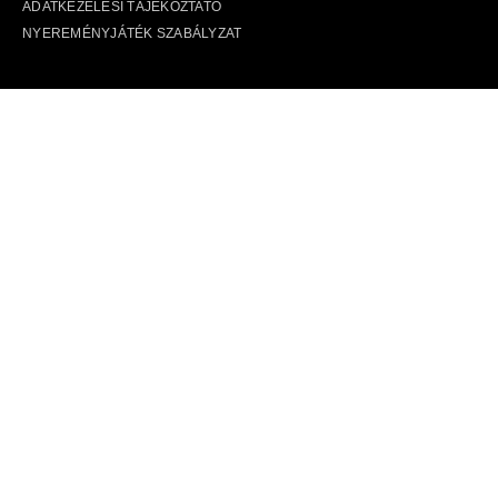
ADATKEZELÉSI TÁJÉKOZTATÓ
NYEREMÉNYJÁTÉK SZABÁLYZAT