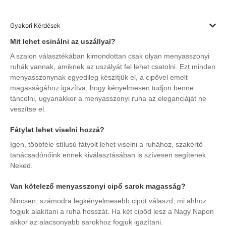
Gyakori Kérdések
Mit lehet csinálni az uszállyal?
A szalon választékában kimondottan csak olyan menyasszonyi
ruhák vannak, amiknek az uszályát fel lehet csatolni. Ezt minden
menyasszonynak egyedileg készítjük el, a cipővel emelt
magasságához igazítva, hogy kényelmesen tudjon benne
táncolni, ugyanakkor a menyasszonyi ruha az eleganciáját ne
veszítse el.
Fátylat lehet viselni hozzá?
Igen, többféle stílusú fátyolt lehet viselni a ruhához, szakértő
tanácsadónőink ennek kiválasztásában is szívesen segítenek
Neked.
Van kötelező menyasszonyi cipő sarok magasság?
Nincsen, számodra legkényelmesebb cipöt válaszd, mi ahhoz
fogjuk alakítani a ruha hosszát. Ha két cipőd lesz a Nagy Napon
akkor az alacsonyabb sarokhoz fogjuk igazítani.