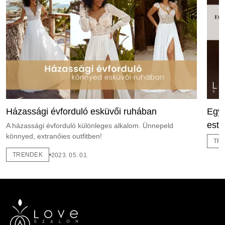
Házassági évforduló esküvői ruhában
Egy 
este
A házassági évforduló különleges alkalom. Ünnepeld
könnyed, extranőies outfitben!
TR
TRENDEK
2023. 05. 01.