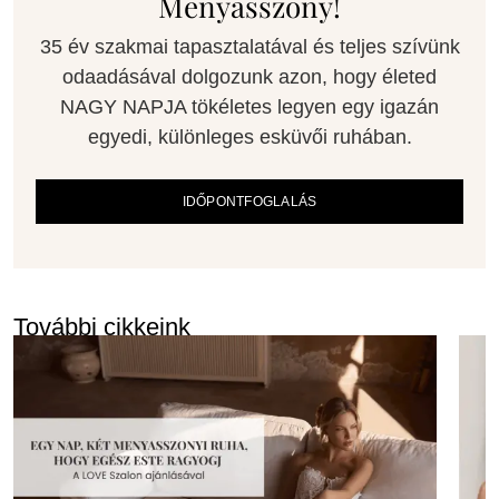
Menyasszony!
35 év szakmai tapasztalatával és teljes szívünk
odaadásával dolgozunk azon, hogy életed
NAGY NAPJA tökéletes legyen egy igazán
egyedi, különleges esküvői ruhában.
IDŐPONTFOGLALÁS
További cikkeink