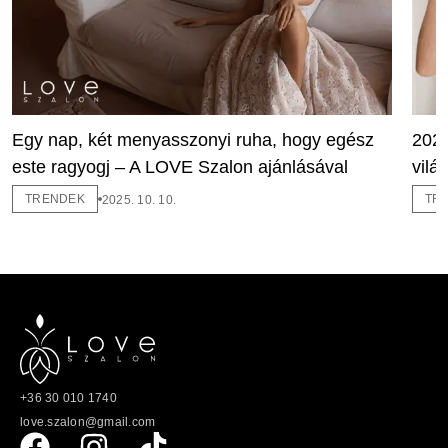
Egy nap, két menyasszonyi ruha, hogy egész
2026
este ragyogj – A LOVE Szalon ajánlásával
vilá
TRENDEK
TR
2025. 10. 10.
+36 30 010 1740
love.szalon@gmail.com