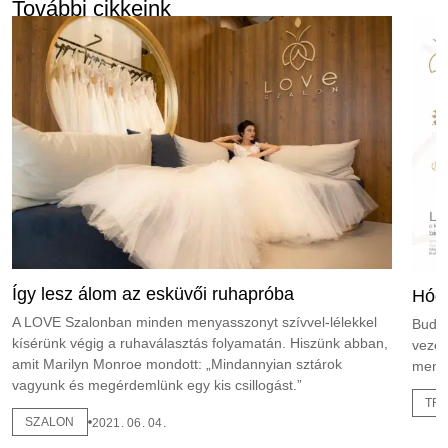
További cikkeink
Így lesz álom az esküvői ruhapróba
Hódí
A LOVE Szalonban minden menyasszonyt szívvel-lélekkel
Budap
kísérünk végig a ruhaválasztás folyamatán. Hiszünk abban,
vezet
amit Marilyn Monroe mondott: „Mindannyian sztárok
menya
vagyunk és megérdemlünk egy kis csillogást.”
TR
SZALON
2021. 06. 04.