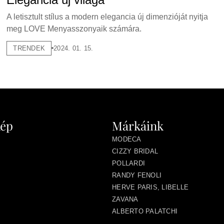
A letisztult stílus a modern elegancia új dimenzióját nyitja
meg LOVE Menyasszonyaik számára.
TRENDEK
2024. 01. 15.
kép
Márkáink
MODECA
CIZZY BRIDAL
POLLARDI
RANDY FENOLI
HERVE PARIS, LIBELLE
ZAVANA
ALBERTO PALATCHI