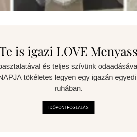
Te is igazi LOVE Menyas
pasztalatával és teljes szívünk odaadásáva
APJA tökéletes legyen egy igazán egyedi,
ruhában.
IDŐPONTFOGLALÁS