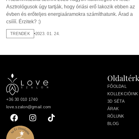
Asztrológusok úgy tartják, hogy óriási erő lakozik ebben az
évben és erőteljes energiaáramokra számíthatunk. Árad a
csíííí. Érzitek? :)
TRENDEK
2023. 01. 24.
Oldaltér
FŐOLDAL
KOLLEKCIÓINK
+36 30 010 1740
3D SÉTA
love.szalon@gmail.com
ÁRAK
RÓLUNK
BLOG