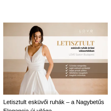
Letisztult esküvői ruhák – a Nagybetűs
Elegancia új világa