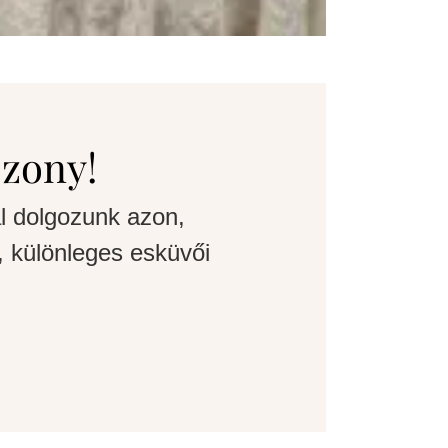
szony!
l dolgozunk azon,
 különleges esküvői