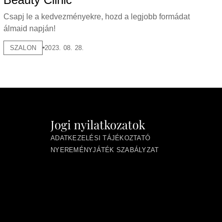
Csapj le a kedvezményekre, hozd a legjobb formádat
álmaid napján!
SZALON
2023. 08. 28.
Jogi nyilatkozatok
ADATKEZELÉSI TÁJÉKOZTATÓ
NYEREMÉNYJÁTÉK SZABÁLYZAT