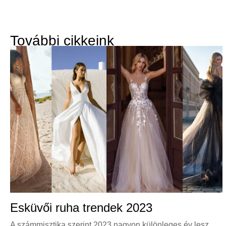
További cikkeink
Esküvői ruha trendek 2023
A számmisztika szerint 2023 nagyon különleges év lesz.