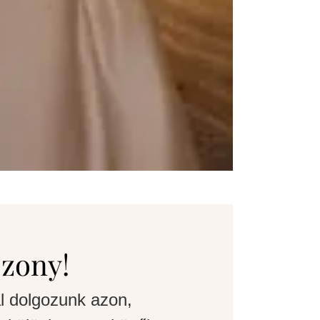
szony!
l dolgozunk azon,