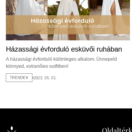
Házassági évforduló esküvői ruhában
A házassági évforduló különleges alkalom. Ünnepeld
könnyed, extranőies outfitben!
TRENDEK
2023. 05. 01.
Oldaltér