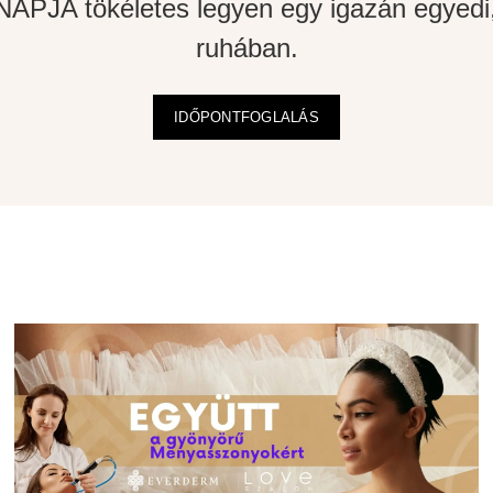
APJA tökéletes legyen egy igazán egyedi,
ruhában.
IDŐPONTFOGLALÁS