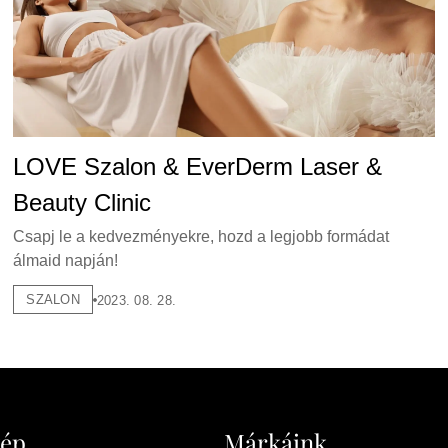
LOVE Szalon & EverDerm Laser &
Beauty Clinic
Csapj le a kedvezményekre, hozd a legjobb formádat
álmaid napján!
SZALON
2023. 08. 28.
kép
Márkáink