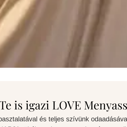
Te is igazi LOVE Menyas
pasztalatával és teljes szívünk odaadásáva