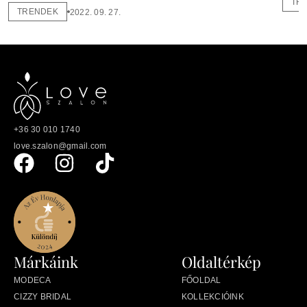
TR
TRENDEK
2022. 09. 27.
+36 30 010 1740
love.szalon@gmail.com
Márkáink
Oldaltérkép
MODECA
FŐOLDAL
CIZZY BRIDAL
KOLLEKCIÓINK