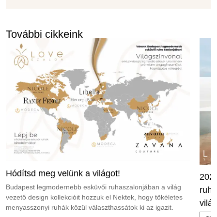
További cikkeink
Hódítsd meg velünk a világot!
2026
Budapest legmodernebb esküvői ruhaszalonjában a világ
ruha
vezető design kollekcióit hozzuk el Nektek, hogy tökéletes
vilá
menyasszonyi ruhák közül választhassátok ki az igazit.