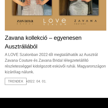
Zavana kollekció – egyenesen
Ausztráliából
A LOVE Szalonban 2022-től megtalálhatók az Ausztrál
Zavana Couture és Zavana Bridal lélegzetelállító
részletességgel kidolgozott esküvői ruhái. Magyarországon
kizárólag nálunk.
TRENDEK
2022. 04. 01.