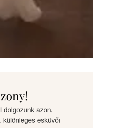
szony!
l dolgozunk azon,
 különleges esküvői