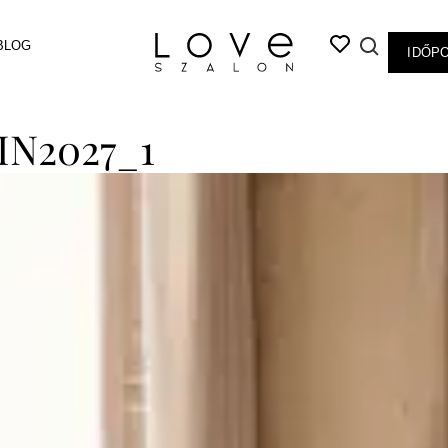
BLOG
IDŐP
N2027_1