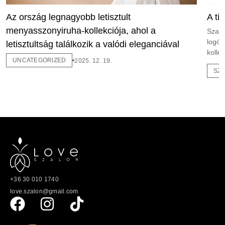
Az ország legnagyobb letisztult
A ti
menyasszonyiruha-kollekciója, ahol a
Szalo
logóv
letisztultság találkozik a valódi eleganciával
kollek
UNCATEGORIZED
2025. 12. 19.
SZ
+36 30 010 1740
love.szalon@gmail.com