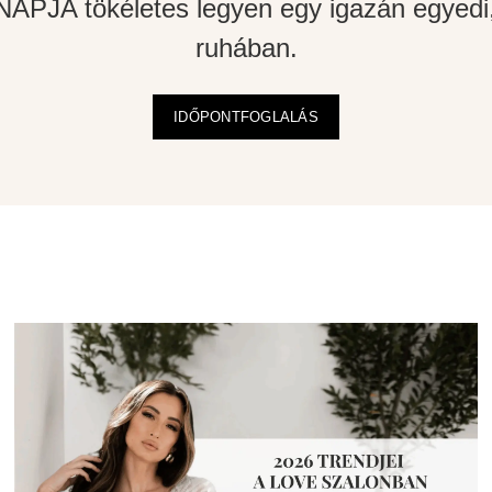
APJA tökéletes legyen egy igazán egyedi,
ruhában.
IDŐPONTFOGLALÁS