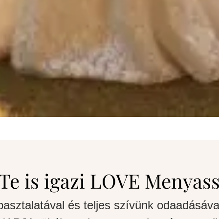
Te is igazi LOVE Menyas
pasztalatával és teljes szívünk odaadásáva