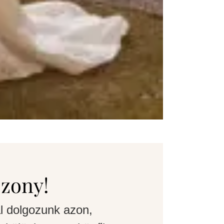
szony!
l dolgozunk azon,