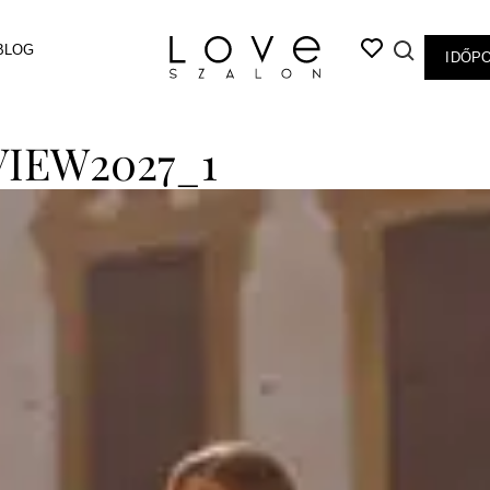
BLOG
IDŐP
IEW2027_1