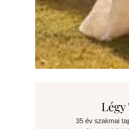
Légy 
35 év szakmai ta