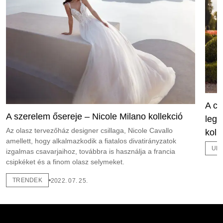
A cs
A szerelem ősereje – Nicole Milano kollekció
legn
Az olasz tervezőház designer csillaga, Nicole Cavallo
koll
amellett, hogy alkalmazkodik a fiatalos divatirányzatok
UN
izgalmas csavarjaihoz, továbbra is használja a francia
csipkéket és a finom olasz selymeket.
TRENDEK
2022. 07. 25.