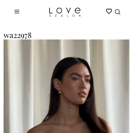
wa22978
Videólejátszó