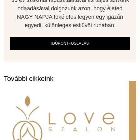
35 év szakmai tapasztalatával és teljes szívünk
odaadásával dolgozunk azon, hogy életed
NAGY NAPJA tökéletes legyen egy igazán
egyedi, különleges esküvői ruhában.
IDŐPONTFOGLALÁS
További cikkeink