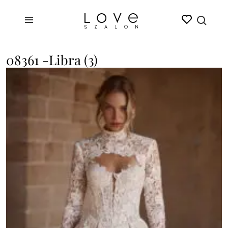
08361 -Libra (3)