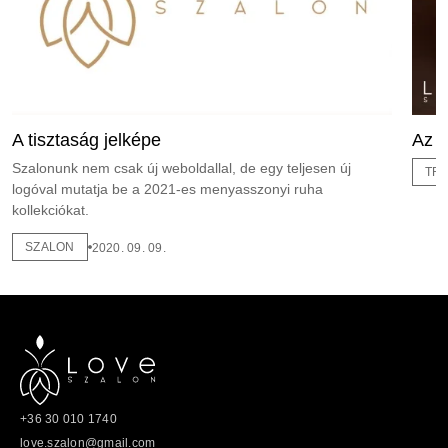
A tisztaság jelképe
Az a
Szalonunk nem csak új weboldallal, de egy teljesen új
TR
logóval mutatja be a 2021-es menyasszonyi ruha
kollekciókat.
SZALON
2020. 09. 09.
+36 30 010 1740
love.szalon@gmail.com