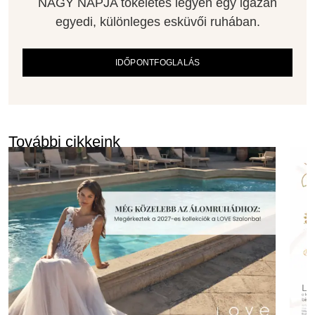
NAGY NAPJA tökéletes legyen egy igazán
egyedi, különleges esküvői ruhában.
IDŐPONTFOGLALÁS
További cikkeink