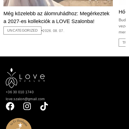
Hódí
Még közelebb az álomruhádhoz: Megérkeztek
Budap
a 2027-es kollekciók a LOVE Szalonba!
vezet
UNCATEGORIZED
2026. 08. 07.
menya
TR
+36 30 010 1740
love.szalon@gmail.com