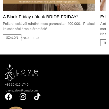
A Black Friday nálunk BRIDE FRIDAY!
Eskü
Pollardi esküvői ruháink most garantáltan 400.000,- Ft alatti
A tök
kölcsönzési áron elérhetőek!
menya
Nézzü
SZALON
2023. 11. 23.
TR
+36 30 010 1740
love.szalon@gmail.com