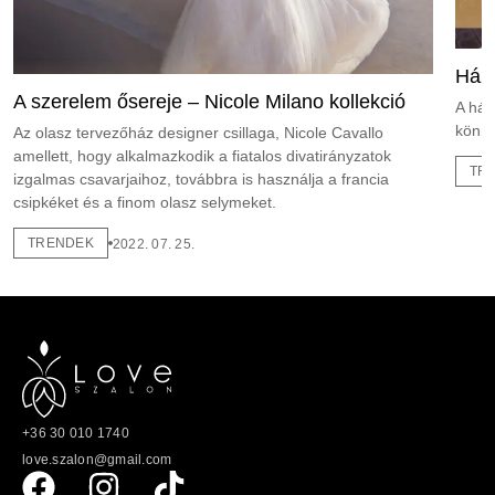
Háza
A szerelem ősereje – Nicole Milano kollekció
A ház
könny
Az olasz tervezőház designer csillaga, Nicole Cavallo
amellett, hogy alkalmazkodik a fiatalos divatirányzatok
TR
izgalmas csavarjaihoz, továbbra is használja a francia
csipkéket és a finom olasz selymeket.
TRENDEK
2022. 07. 25.
+36 30 010 1740
love.szalon@gmail.com