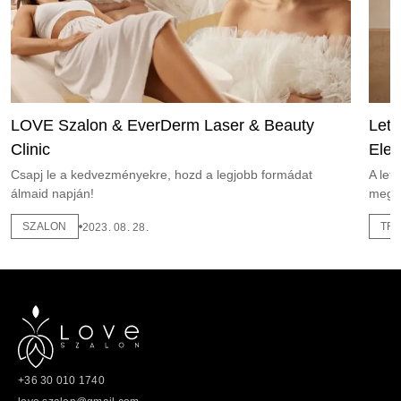
LOVE Szalon & EverDerm Laser & Beauty
Leti
Clinic
Eleg
Csapj le a kedvezményekre, hozd a legjobb formádat
A leti
álmaid napján!
meg 
SZALON
TR
2023. 08. 28.
+36 30 010 1740