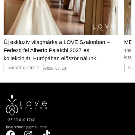
Új exkluzív világmárka a LOVE Szalonban –
MEG
Fedezd fel Alberto Palatchi 2027-es
1065 
igazi
kollekcióját, Európában először nálunk
UNCATEGORIZED
SZ
2026. 03. 13.
+36 30 010 1740
love.szalon@gmail.com