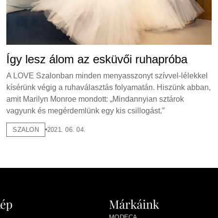
Így lesz álom az esküvői ruhapróba
A LOVE Szalonban minden menyasszonyt szívvel-lélekkel
kísérünk végig a ruhaválasztás folyamatán. Hiszünk abban,
amit Marilyn Monroe mondott: „Mindannyian sztárok
vagyunk és megérdemlünk egy kis csillogást.”
SZALON
2021. 06. 04.
kép
Márkáink
MODECA