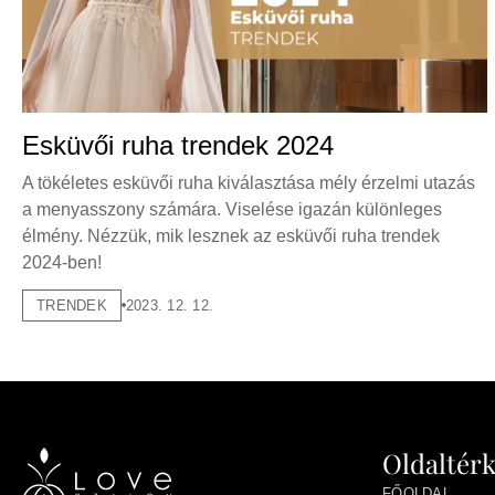
Esküvői ruha trendek 2024
A tökéletes esküvői ruha kiválasztása mély érzelmi utazás
a menyasszony számára. Viselése igazán különleges
élmény. Nézzük, mik lesznek az esküvői ruha trendek
2024-ben!
TRENDEK
2023. 12. 12.
Oldaltér
FŐOLDAL