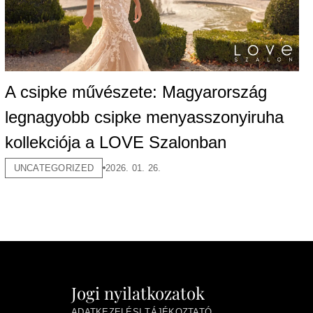
A csipke művészete: Magyarország
legnagyobb csipke menyasszonyiruha
kollekciója a LOVE Szalonban
UNCATEGORIZED
2026. 01. 26.
Jogi nyilatkozatok
ADATKEZELÉSI TÁJÉKOZTATÓ