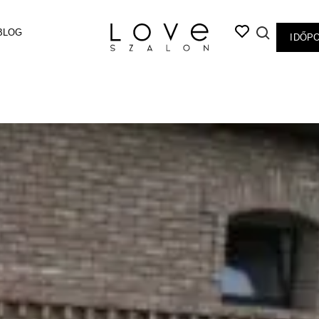
BLOG
IDŐP