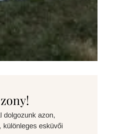
szony!
l dolgozunk azon,
 különleges esküvői