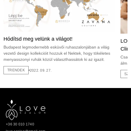
Hódítsd meg velünk a világot!
LOV
Budapest legmodernebb esküvői ruhaszalonjában a világ
Clin
vezető design kollekcióit hozzuk el Nektek, hogy tökéletes
Csapj
menyasszonyi ruhák közül választhassátok ki az igazit.
álmai
TRENDEK
2022. 09. 27.
SZ
+36 30 010 1740