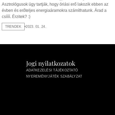
Asztrológusok úgy tartják, hogy óriási erő lakozik ebben az
évben és erőteljes energiaáramokra számíthatunk. Árad a
csíííí. Érzitek? :)
TRENDEK
2023. 01. 24.
Jogi nyilatkozatok
ADATKEZELÉSI TÁJÉKOZTATÓ
NYEREMÉNYJÁTÉK SZABÁLYZAT