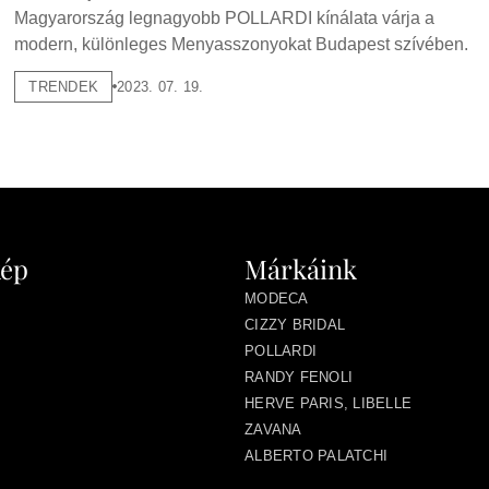
Magyarország legnagyobb POLLARDI kínálata várja a
modern, különleges Menyasszonyokat Budapest szívében.
TRENDEK
2023. 07. 19.
kép
Márkáink
MODECA
CIZZY BRIDAL
POLLARDI
RANDY FENOLI
HERVE PARIS, LIBELLE
ZAVANA
ALBERTO PALATCHI