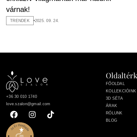
várnak!
TRENDEK
2025. 09. 24.
Oldaltér
FŐOLDAL
KOLLEKCIÓINK
+36 30 010 1740
3D SÉTA
love.szalon@gmail.com
ÁRAK
RÓLUNK
BLOG