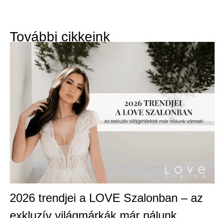
További cikkeink
2026 trendjei a LOVE Szalonban – az
exkluzív világmárkák már nálunk