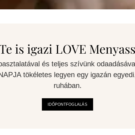
Te is igazi LOVE Menyas
pasztalatával és teljes szívünk odaadásáva
APJA tökéletes legyen egy igazán egyedi,
ruhában.
IDŐPONTFOGLALÁS