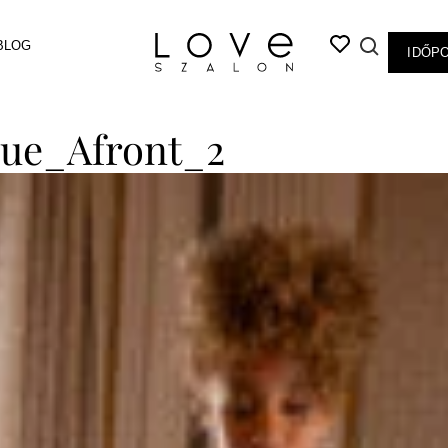
BLOG
IDŐP
lue_Afront_2