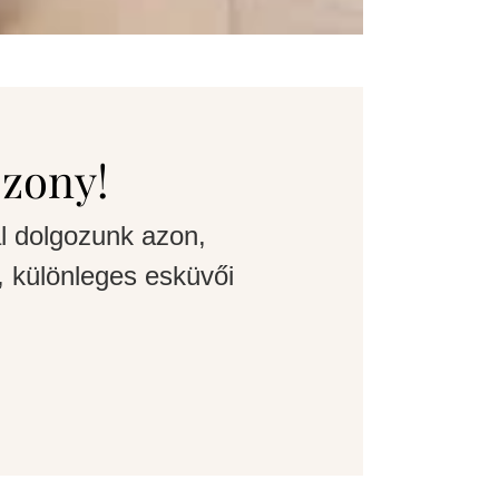
szony!
l dolgozunk azon,
 különleges esküvői