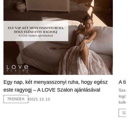
Egy nap, két menyasszonyi ruha, hogy egész
A ti
este ragyogj – A LOVE Szalon ajánlásával
Szalo
logóv
TRENDEK
2025. 10. 10.
kollek
SZ