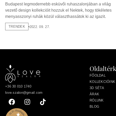
Budapest legmodernebb esküvői ruhaszalonjában a világ
vezető design kollekcióit hozzuk el Nektek, hogy tökéletes
menyasszonyi ruhák közül választhassátok ki az igazit.
TRENDEK
2022. 09. 27.
Oldaltér
FŐOLDAL
KOLLEKCIÓINK
+36 30 010 1740
3D SÉTA
love.szalon@gmail.com
ÁRAK
RÓLUNK
BLOG