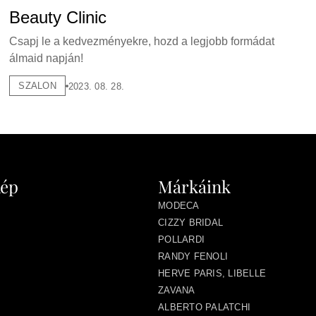
Beauty Clinic
Csapj le a kedvezményekre, hozd a legjobb formádat
álmaid napján!
SZALON
2023. 08. 28.
kép
Márkáink
MODECA
CIZZY BRIDAL
POLLARDI
RANDY FENOLI
HERVE PARIS, LIBELLE
ZAVANA
ALBERTO PALATCHI