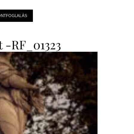
ONTFOGLALÁS
t -RF_01323