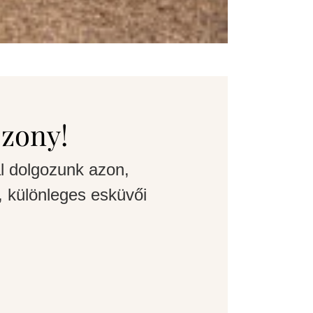
szony!
l dolgozunk azon,
 különleges esküvői