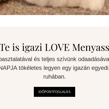
Te is igazi LOVE Menyas
pasztalatával és teljes szívünk odaadásáva
APJA tökéletes legyen egy igazán egyedi,
ruhában.
IDŐPONTFOGLALÁS