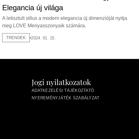
Elegancia új világa
A letisztult stílus a modern elegancia új dimenzióját nyitja
meg LOVE Menyasszonyaik számára.
TRENDEK
2024. 01. 15.
Jogi nyilatkozatok
ADATKEZELÉSI TÁJÉKOZTATÓ
NYEREMÉNYJÁTÉK SZABÁLYZAT