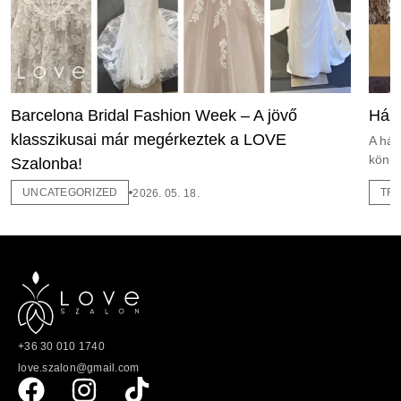
Barcelona Bridal Fashion Week – A jövő
Háza
klasszikusai már megérkeztek a LOVE
A ház
könny
Szalonba!
UNCATEGORIZED
TR
2026. 05. 18.
+36 30 010 1740
love.szalon@gmail.com