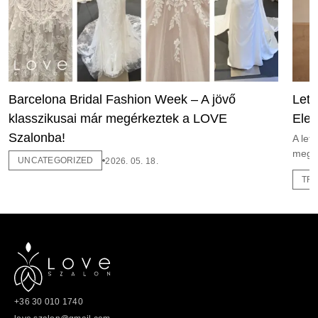
Barcelona Bridal Fashion Week – A jövő
Leti
klasszikusai már megérkeztek a LOVE
Eleg
Szalonba!
A leti
meg 
UNCATEGORIZED
2026. 05. 18.
TR
+36 30 010 1740