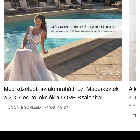
Még közelebb az álomruhádhoz: Megérkeztek
A le
a 2027-es kollekciók a LOVE Szalonba!
All-i
próba
UNCATEGORIZED
2026. 08. 07.
TR