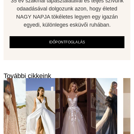
35 év szakmai tapasztalatával és teljes szívünk
odaadásával dolgozunk azon, hogy életed
NAGY NAPJA tökéletes legyen egy igazán
egyedi, különleges esküvői ruhában.
IDŐPONTFOGLALÁS
További cikkeink