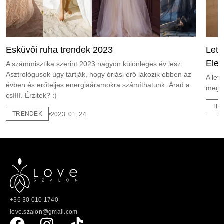
Esküvői ruha trendek 2023
Leti
Eleg
A számmisztika szerint 2023 nagyon különleges év lesz.
Asztrológusok úgy tartják, hogy óriási erő lakozik ebben az
A leti
évben és erőteljes energiaáramokra számíthatunk. Árad a
meg 
csíííí. Érzitek? :)
TR
TRENDEK
2023. 01. 24.
+36 30 010 1740
love.szalon@gmail.com