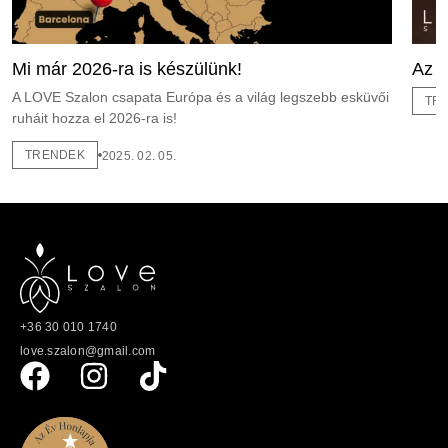
Mi már 2026-ra is készülünk!
Az a
A LOVE Szalon csapata Európa és a világ legszebb esküvői
TR
ruháit hozza el 2026-ra is!
TRENDEK
2025. 02. 05.
+36 30 010 1740
love.szalon@gmail.com