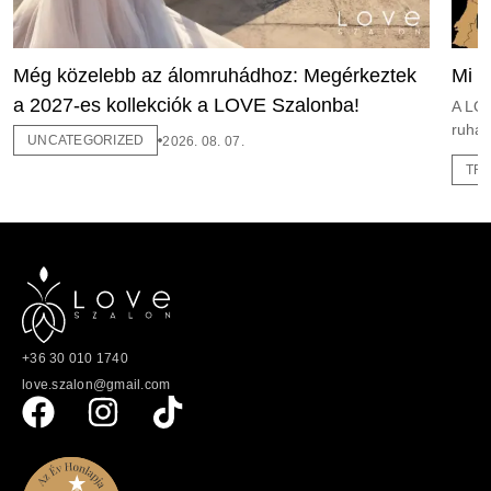
Még közelebb az álomruhádhoz: Megérkeztek
Mi m
a 2027-es kollekciók a LOVE Szalonba!
A LOV
ruhái
UNCATEGORIZED
2026. 08. 07.
TR
+36 30 010 1740
love.szalon@gmail.com