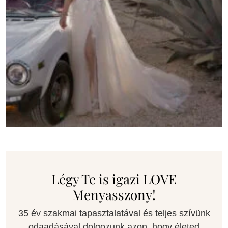
Légy Te is igazi LOVE
Menyasszony!
35 év szakmai tapasztalatával és teljes szívünk
odaadásával dolgozunk azon, hogy életed