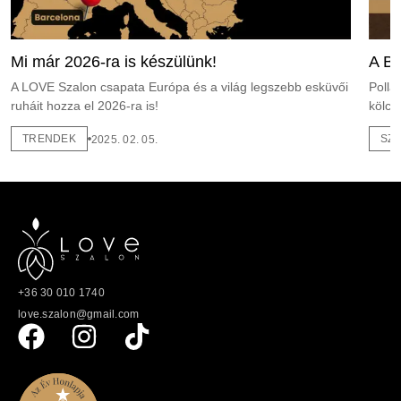
Mi már 2026-ra is készülünk!
A Bl
A LOVE Szalon csapata Európa és a világ legszebb esküvői
Polla
ruháit hozza el 2026-ra is!
kölcs
TRENDEK
SZ
2025. 02. 05.
+36 30 010 1740
love.szalon@gmail.com