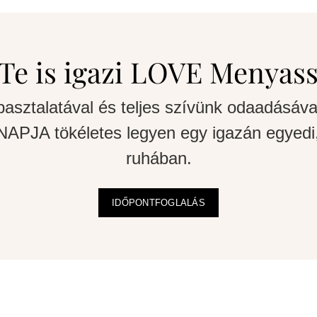
Te is igazi LOVE Menyas
pasztalatával és teljes szívünk odaadásáva
APJA tökéletes legyen egy igazán egyedi,
ruhában.
IDŐPONTFOGLALÁS