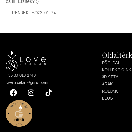
csíííí. Érzitek? :)
TRENDEK
2023. 01. 24.
Oldaltér
FŐOLDAL
KOLLEKCIÓINK
+36 30 010 1740
3D SÉTA
love.szalon@gmail.com
ÁRAK
RÓLUNK
BLOG