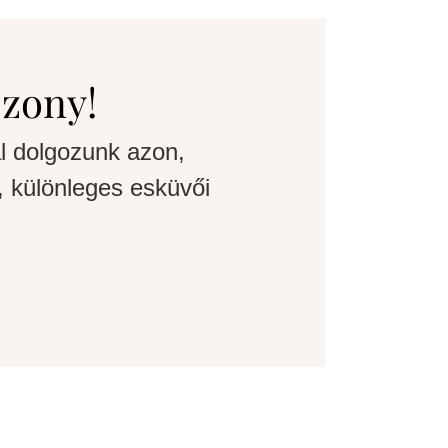
szony!
l dolgozunk azon,
 különleges esküvői