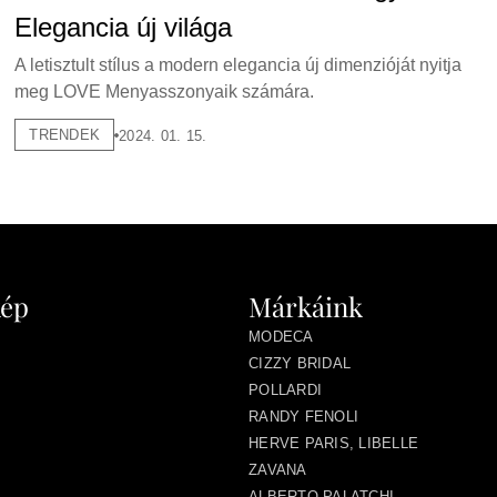
Elegancia új világa
A letisztult stílus a modern elegancia új dimenzióját nyitja
meg LOVE Menyasszonyaik számára.
TRENDEK
2024. 01. 15.
kép
Márkáink
MODECA
CIZZY BRIDAL
POLLARDI
RANDY FENOLI
HERVE PARIS, LIBELLE
ZAVANA
ALBERTO PALATCHI