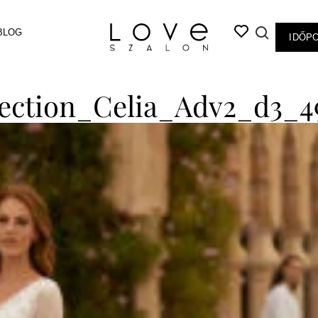
BLOG
IDŐP
lection_Celia_Adv2_d3_4