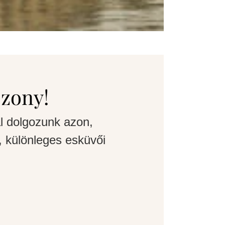
szony!
l dolgozunk azon,
 különleges esküvői