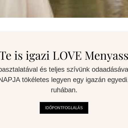
Te is igazi LOVE Menyas
pasztalatával és teljes szívünk odaadásáva
APJA tökéletes legyen egy igazán egyedi,
ruhában.
IDŐPONTFOGLALÁS