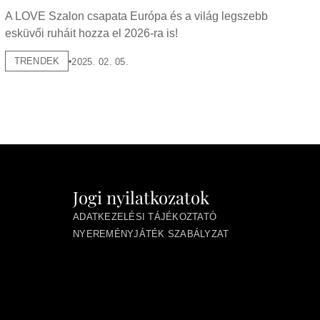
A LOVE Szalon csapata Európa és a világ legszebb
esküvői ruháit hozza el 2026-ra is!
TRENDEK
2025. 02. 05.
Jogi nyilatkozatok
ADATKEZELÉSI TÁJÉKOZTATÓ
NYEREMÉNYJÁTÉK SZABÁLYZAT