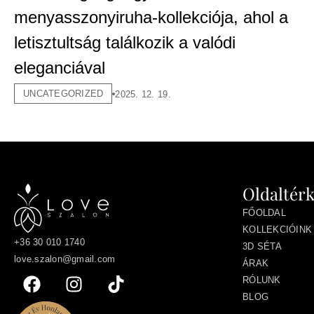
menyasszonyiruha-kollekciója, ahol a
letisztultság találkozik a valódi
eleganciával
UNCATEGORIZED
2025. 12. 19.
Oldaltér
FŐOLDAL
KOLLEKCIÓINK
+36 30 010 1740
3D SÉTA
love.szalon@gmail.com
ÁRAK
RÓLUNK
BLOG