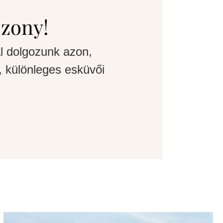
szony!
l dolgozunk azon,
 különleges esküvői