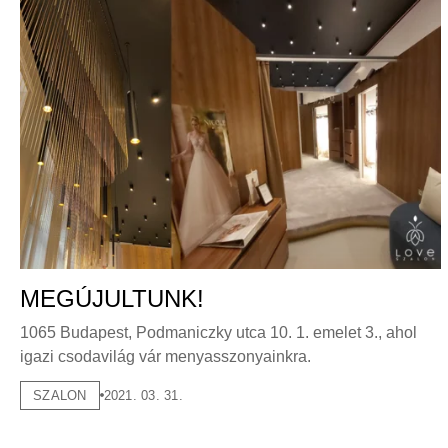
MEGÚJULTUNK!
1065 Budapest, Podmaniczky utca 10. 1. emelet 3., ahol
igazi csodavilág vár menyasszonyainkra.
SZALON
2021. 03. 31.