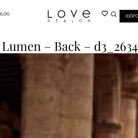
BLOG
IDŐP
– Lumen – Back – d3_2634