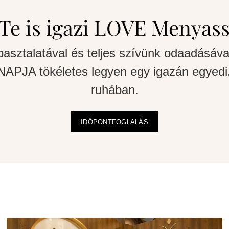
Te is igazi LOVE Menyas
pasztalatával és teljes szívünk odaadásáva
APJA tökéletes legyen egy igazán egyedi,
ruhában.
IDŐPONTFOGLALÁS