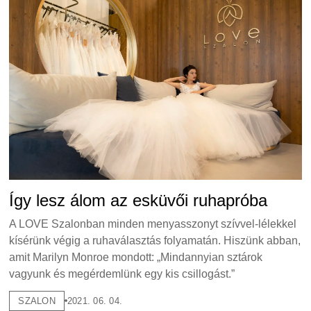
Így lesz álom az esküvői ruhapróba
A LOVE Szalonban minden menyasszonyt szívvel-lélekkel
kísérünk végig a ruhaválasztás folyamatán. Hiszünk abban,
amit Marilyn Monroe mondott: „Mindannyian sztárok
vagyunk és megérdemlünk egy kis csillogást.”
SZALON
2021. 06. 04.