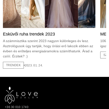
Esküvői ruha trendek 2023
MEG
A számmisztika szerint 2023 nagyon különleges év lesz.
1065 
Asztrológusok úgy tartják, hogy óriási erő lakozik ebben az
igazi
évben és erőteljes energiaáramokra számíthatunk. Árad a
SZ
csíííí. Érzitek? :)
TRENDEK
2023. 01. 24.
+36 30 010 1740