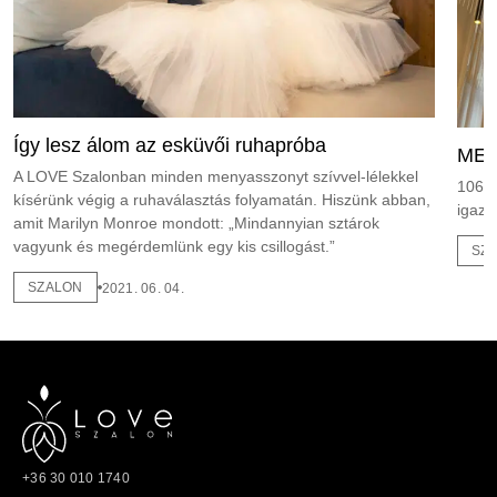
Így lesz álom az esküvői ruhapróba
MEG
A LOVE Szalonban minden menyasszonyt szívvel-lélekkel
1065 
kísérünk végig a ruhaválasztás folyamatán. Hiszünk abban,
igazi
amit Marilyn Monroe mondott: „Mindannyian sztárok
vagyunk és megérdemlünk egy kis csillogást.”
SZ
SZALON
2021. 06. 04.
+36 30 010 1740