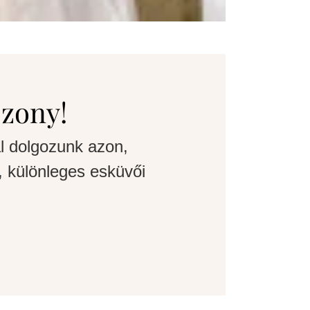
szony!
l dolgozunk azon,
 különleges esküvői