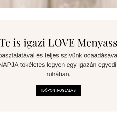
Te is igazi LOVE Menyas
pasztalatával és teljes szívünk odaadásáva
APJA tökéletes legyen egy igazán egyedi,
ruhában.
IDŐPONTFOGLALÁS