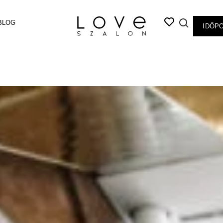
BLOG
IDŐP