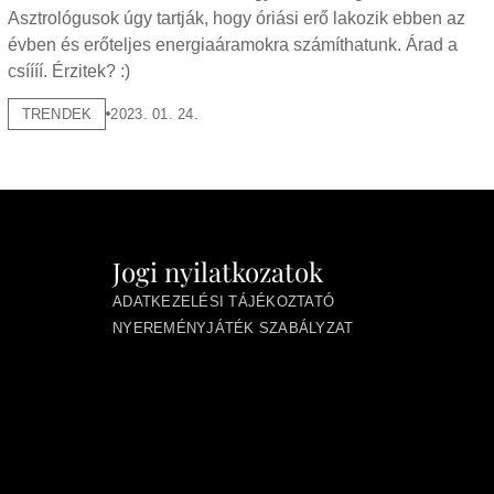
Asztrológusok úgy tartják, hogy óriási erő lakozik ebben az
évben és erőteljes energiaáramokra számíthatunk. Árad a
csíííí. Érzitek? :)
TRENDEK
2023. 01. 24.
Jogi nyilatkozatok
ADATKEZELÉSI TÁJÉKOZTATÓ
NYEREMÉNYJÁTÉK SZABÁLYZAT