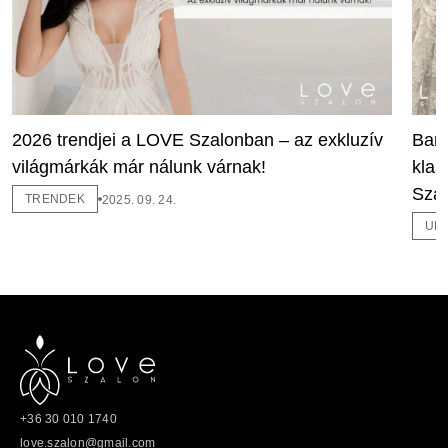
2026 trendjei a LOVE Szalonban – az exkluzív
Barc
világmárkák már nálunk várnak!
klas
Szal
TRENDEK
2025. 09. 24.
UN
+36 30 010 1740
love.szalon@gmail.com