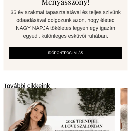
Menyasszony!
35 év szakmai tapasztalatával és teljes szívünk
odaadásával dolgozunk azon, hogy életed
NAGY NAPJA tökéletes legyen egy igazán
egyedi, különleges esküvői ruhában.
IDŐPONTFOGLALÁS
További cikkeink