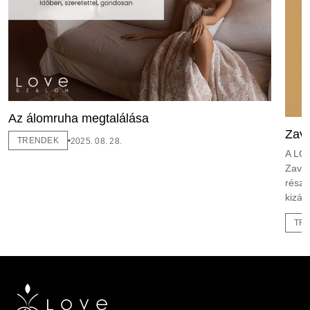
Az álomruha megtalálása
Zava
TRENDEK
2025. 08. 28.
A LOV
Zavan
részl
kizár
TR