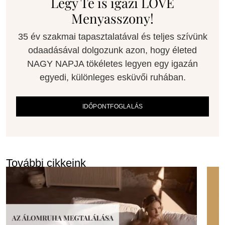
Légy Te is igazi LOVE
Menyasszony!
35 év szakmai tapasztalatával és teljes szívünk
odaadásával dolgozunk azon, hogy életed
NAGY NAPJA tökéletes legyen egy igazán
egyedi, különleges esküvői ruhában.
IDŐPONTFOGLALÁS
További cikkeink