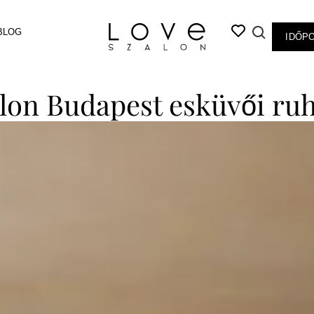
BLOG
IDŐP
on Budapest esküvői ruh