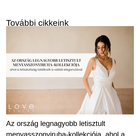
További cikkeink
Az ország legnagyobb letisztult
menyasszonyiruha-kollekciója, ahol a