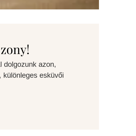
szony!
l dolgozunk azon,
 különleges esküvői