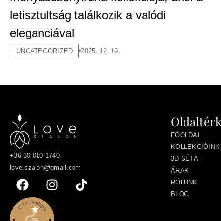
letisztultság találkozik a valódi
eleganciával
UNCATEGORIZED
2025. 12. 19.
Oldaltér
FŐOLDAL
KOLLEKCIÓINK
+36 30 010 1740
3D SÉTA
love.szalon@gmail.com
ÁRAK
RÓLUNK
BLOG