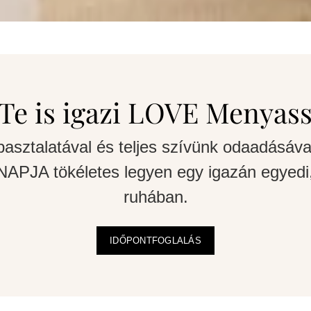
Te is igazi LOVE Menyas
pasztalatával és teljes szívünk odaadásáva
APJA tökéletes legyen egy igazán egyedi,
ruhában.
IDŐPONTFOGLALÁS