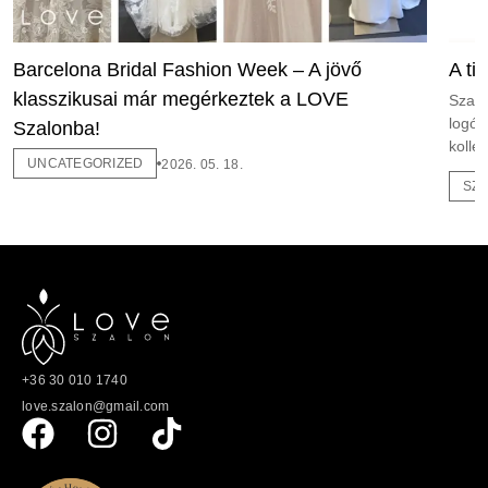
Barcelona Bridal Fashion Week – A jövő
A ti
klasszikusai már megérkeztek a LOVE
Szalo
logóv
Szalonba!
kollek
UNCATEGORIZED
2026. 05. 18.
SZ
+36 30 010 1740
love.szalon@gmail.com