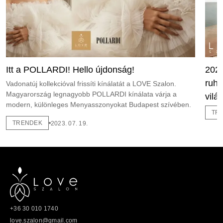
Itt a POLLARDI! Hello újdonság!
2026
ruha
Vadonatúj kollekcióval frissíti kínálatát a LOVE Szalon.
Magyarország legnagyobb POLLARDI kínálata várja a
vilá
modern, különleges Menyasszonyokat Budapest szívében.
TR
TRENDEK
2023. 07. 19.
+36 30 010 1740
love.szalon@gmail.com